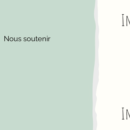
I
Nous soutenir
I