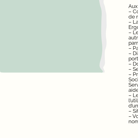
Aux 
– C
de 
– La
Erg
– Le
autr
par
– Pa
– D
por
– D
– Se
– P
Soci
Serv
aide
– L
l’ut
d’u
– S
– Vo
nom 