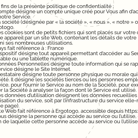
fins de la présente politique de confidentialité :
ompte désigne un compte unique créé pour Vous afin d’acc
notre Service.
 société (désignée par « la société », « nous », « notre »
otogo.
s cookies sont de petits fichiers qui sont placés sur votre
e appareil par un site Web, contenant les détails de votre
mi ses nombreuses utilisations.
ys fait référence à : France
ispositif désigne tout appareil permettant d’accéder au Ser
table ou une tablette numérique.
onnées Personnelles désigne toute information qui se rappo
rvice désigne le Site Internet.
restataire désigne toute personne physique ou morale qui 
été. Il désigne les sociétés tierces ou les personnes emplo
ice, pour fournir le Service au nom de la Société, pour ex
r la Société à analyser la façon dont le Service est utilisé.
es données d’utilisation désignent les données recueillie
ilisation du service, soit par l’infrastructure du service el
ne page).
ite Web fait référence à Ergotogo, accessible depuis https
us désigne la personne qui accède au service ou l’utilise, 
de laquelle cette personne accède au service ou l’utilise,