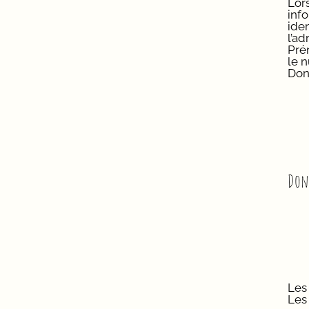
Lor
inf
iden
l’a
Pré
le 
Don
Donn
Les 
Les 