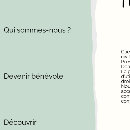
Qui sommes-nous ?
Clie
civi
Pres
Dern
La 
Devenir bénévole
d’ut
droi
Nous
acc
conf
conf
Découvrir